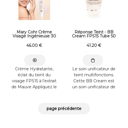
Mary Cohr Crème
Réponse Teint - BB
Visage Ingénieuse 30
Cream FPS15 Tube 50
ml
ml
46
.00
€
41
.20
€
Crème Hydratante,
Le soin unificateur de
éclat du teint du
teint multifonctions.
visage FPS15 à l'extrait
Cette BB Cream est
de Mauve Appliquez le
un soin unificateur de
matin sur l'ensemble
teint. Multifonction,
du visage pour
elle réunit 6 bénéfices
hydrater, illuminer la
beauté en un seul
peau et la protéger
geste : hydrate, unifie,
tout au long de la
corrige, illumine, aide à
journée.
lutter contre les