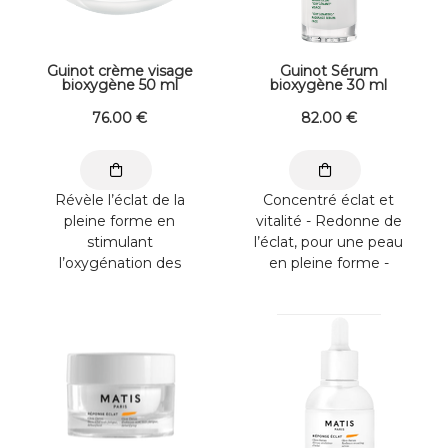
mimosa, en extraits de
peau est ...
bourgeon de hêtre, de
...
Guinot crème visage
Guinot Sérum
bioxygène 50 ml
bioxygène 30 ml
76
.00
€
82
.00
€
Révèle l’éclat de la
Concentré éclat et
pleine forme en
vitalité - Redonne de
stimulant
l’éclat, pour une peau
l’oxygénation des
en pleine forme -
cellules. Protège la
Défatigue les traits
peau des méfaits de
pour un teint frais et
l’environnement et de
reposé A appliquer
la pollution. Hydrate la
avant la Crème
peau durablement.
Bioxygène, après avoir
Appliquer sur
préalablement
l’ensemble du visage
nettoyé votre peau
matin et/ou soir.
avec la Mousse ...