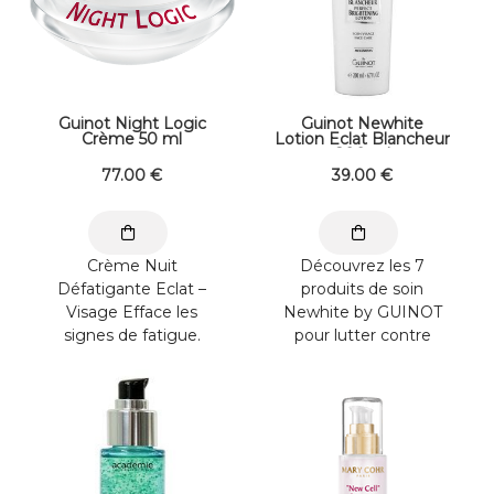
Guinot Night Logic
Guinot Newhite
Crème 50 ml
Lotion Eclat Blancheur
200 ml
77
.00
€
39
.00
€
Crème Nuit
Découvrez les 7
Défatigante Eclat –
produits de soin
Visage Efface les
Newhite by GUINOT
signes de fatigue.
pour lutter contre
Evacue le stress et
toutes les formes de
dénoue les tensions.
pigmentation
Teint frais et lumineux
cutanée. NEWHITE
au réveil. Laisse la
LOTION ECLAT
peau reposée, douce
BLANCHEUR /
et souple. Appliquer
LOTION NEWHITE