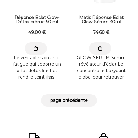
Réponse Eclat Glow-
Matis Réponse Eclat
Détox crème 50 ml
Glow-Sérum 30ml
49
.00
€
74
.60
€
Le véritable soin anti-
GLOW-SERUM Sérum
fatigue qui apporte un
révélateur d’éclat Le
effet détoxifiant et
concentré antioxydant
rend le teint frais
global pour retrouver
Complexe Activ-Glow
une belle mine
à base d’eau de mer
rayonnante et un teint
de Noirmoutier :
unifié et éclatant
Reminéralise, détoxifie
Vitamine C optimisée
en protégeant les
8% : Stimule la
cellules cutanées,
synthèse de
unifie et dynamise le ...
collagène, unifie le
teint, réduit les ...