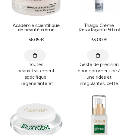
permet en un seul
geste de fusionner
des perles gorgées ...
Académie scientifique
Thalgo Crème
de beauté crème
Resurfaçante 50 ml
infusion de nuit à la
rose 30 ml
56
.05
€
33
.00
€
Toutes
Geste de précision
peaux Traitement
pour gommer une à
spécifique
une rides et
Régénérante et
irrégularités, cette
réparatrice, cette
crème, riche en
crème fondante
microcristaux d'Oxyde
concentrée en
d'Aluminium et en
absolue de rose de
Karité, offre une
mai et en huiles
exfoliation optimale,
essentielles de cyprès
sans déssecher.
et de rose, en cire
Résultats :
essentielle de
Immédiatement la