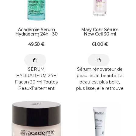
quotidiennement le
VR040170.A13F
soir sur l’ensemble ...
INGREDIENTS :
Water/Eau ...
Académie Serum
Mary Cohr Sérum
Hydraderm 24h - 30
New Cell 30 ml
ml
49
.50
€
61
.00
€
SÉRUM
Sérum rénovateur de
HYDRADERM 24H
peau, éclat beauté La
Flacon 30 ml Toutes
peau est plus belle,
PeauxTraitement
plus lisse, elle retrouve
quotidien Concentré
l’aspect de la
en Eau Originelle de
Jeunesse. Le grain de
Pomme, ce sérum
peau est affiné et
aussi fluide que
unifié : effet "peau
soyeux, est une
neuve". Le visage est
véritable prouesse
illuminé d’un nouvel
technologique. Il
éclat.