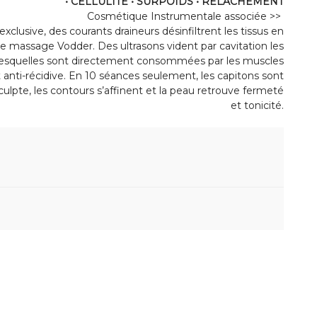
• CELLULITE • SURPOIDS • RELÂCHEMENT
Cosmétique Instrumentale associée >>
xclusive, des courants draineurs désinfiltrent les tissus en
le massage Vodder. Des ultrasons vident par cavitation les
, lesquelles sont directement consommées par les muscles
 anti-récidive. En 10 séances seulement, les capitons sont
esculpte, les contours s’affinent et la peau retrouve fermeté
et tonicité.