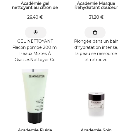
Académie gel
Academie Masque
nettoyant au citron de
Réhydratant douceur
provence 200 ml
50 ml
26
.40
€
31
.20
€
GEL NETTOYANT
Plongée dans un bain
Flacon pompe 200 ml
d’hydratation intense,
Peaux Mixtes À
la peau se ressource
GrassesNettoyer Ce
et retrouve
soin frais et matifiant à
instantanément
l’Huile ...
confort et douceur.
Finies ...
Academie Fluide
Academie Soin