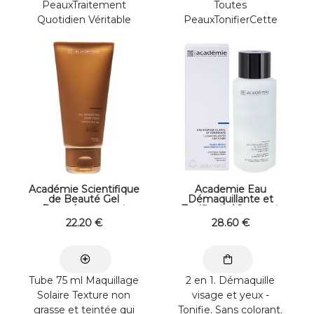
PeauxTraitement
Toutes
Quotidien Véritable
PeauxTonifierCette
soin haut de gamme
lotion à l’Huile
enrichi en pigment et
Essentielle d’Épicéa et
réflecteur de ...
à ...
Académie Scientifique
Academie Eau
de Beauté Gel
Démaquillante et
Bronzécran sport
Tonifiante Visage et
teinté spf 6 - 75 ml
Yeux 200 ml
22
.20
€
28
.60
€
Tube 75 ml Maquillage
2 en 1. Démaquille
Solaire Texture non
visage et yeux -
grasse et teintée qui
Tonifie. Sans colorant.