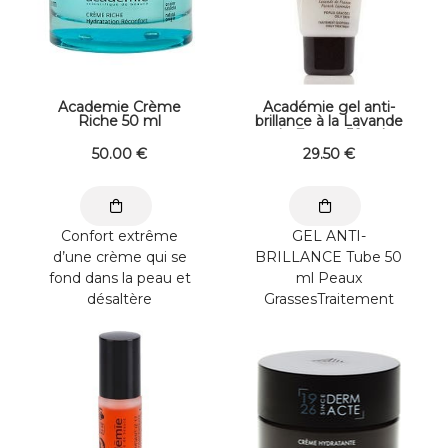
Academie Crème
Académie gel anti-
Riche 50 ml
brillance à la Lavande
de France 50 ml
50
.00
€
29
.50
€
Confort extrême
GEL ANTI-
d’une crème qui se
BRILLANCE Tube 50
fond dans la peau et
ml Peaux
désaltère
GrassesTraitement
immédiatement les
Quotidien Ce gel frais
épidermes les plus ...
non gras à l’huile
essentielle de ...