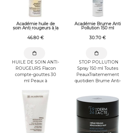
Académie huile de
Académie Brume Anti
soin Anti rougeurs à la
Pollution 150 ml
Camomille romaine 30
ml
46
.80
€
30
.70
€
HUILE DE SOIN ANTI-
STOP POLLUTION
ROUGEURS Flacon
Spray 150 ml Toutes
compte-gouttes 30
PeauxTraitemement
ml Peaux à
quotidien Brume Anti-
RougeursBooster de
Pollution à l'eau
Traitement
thermale du ...
Concentrée en ...