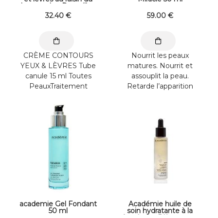
Languedoc-Roussillon
15 ml
32
.40
€
59
.00
€
CRÈME CONTOURS
Nourrit les peaux
YEUX & LÈVRES Tube
matures. Nourrit et
canule 15 ml Toutes
assouplit la peau.
PeauxTraitement
Retarde l’apparition
Spécifique Cette
des rides. > RÉSULTAT
crème triple action à ...
BEAUTÉ La peau ...
academie Gel Fondant
Académie huile de
50 ml
soin hydratante à la
framboise D'Auvergne