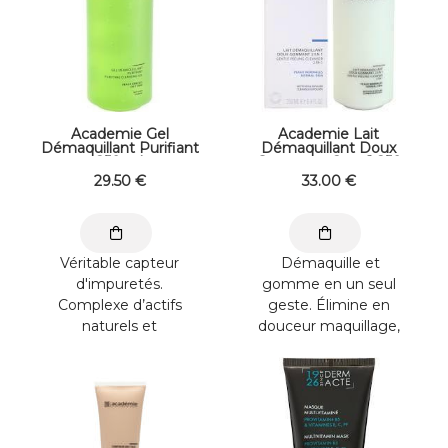
Academie Gel
Academie Lait
Démaquillant Purifiant
Démaquillant Doux
250 ml
Gommant 2 en 1 250
ml
29
.50
€
33
.00
€
Véritable capteur
Démaquille et
d'impuretés.
gomme en un seul
Complexe d’actifs
geste. Élimine en
naturels et
douceur maquillage,
adoucissants. Éviter le
impuretés et cellules
contour des yeux.
mortes. Appliquer sur
Déposer ...
le ...