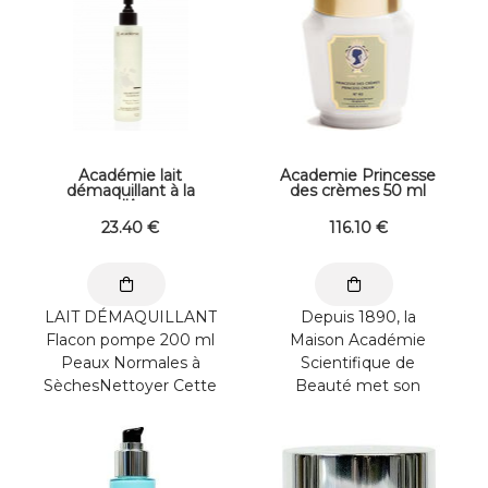
Académie lait
Academie Princesse
démaquillant à la
des crèmes 50 ml
mauve d'Auvergne
23
.40
€
116
.10
€
LAIT DÉMAQUILLANT
Depuis 1890, la
Flacon pompe 200 ml
Maison Académie
Peaux Normales à
Scientifique de
SèchesNettoyer Cette
Beauté met son
émulsion légère et
éxigence au service
soyeuse à ...
de la Beauté.
Académie est ...