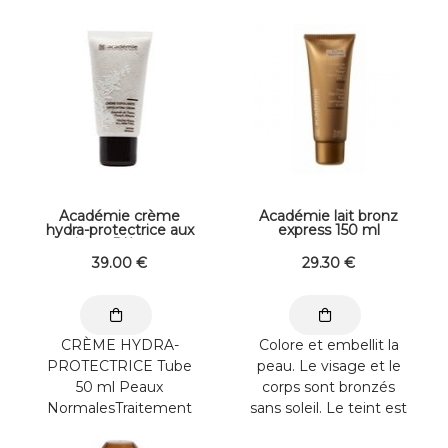
teintée qui permet un
l’huile essentielle de
...
Lavande et ...
Académie crème
Académie lait bronz
hydra-protectrice aux
express 150 ml
narcisses D'Auvergne
50 ml
39
.00
€
29
.30
€
CRÈME HYDRA-
Colore et embellit la
PROTECTRICE Tube
peau. Le visage et le
50 ml Peaux
corps sont bronzés
NormalesTraitement
sans soleil. Le teint est
Quotidien Cette
lumineux et éclatant.