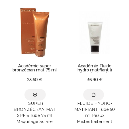
comble
PremiumTraitement
instantanément -
Hebdomadaire
« floute » ...
Apporte un coup
d'éclat grâce ...
Académie super
Académie Fluide
bronzécran mat 75 ml
hydro matifiant à
l'eucalyptus de
Provence 50 ml
23
.60
€
36
.90
€
SUPER
FLUIDE HYDRO-
BRONZÉCRAN MAT
MATIFIANT Tube 50
SPF 6 Tube 75 ml
ml Peaux
Maquillage Solaire
MixtesTraitement
Texture onctueuse et
Quotidien Ce fluide à