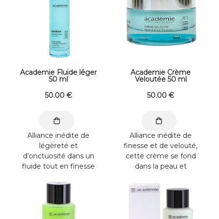
Academie Fluide léger
Academie Crème
50 ml
Veloutée 50 ml
50
.00
€
50
.00
€
Alliance inédite de
Alliance inédite de
légèreté et
finesse et de velouté,
d’onctuosité dans un
cette crème se fond
fluide tout en finesse
dans la peau et
qui se fond dans la
désaltère
peau et désaltère ...
immédiatement les
épidermes ...