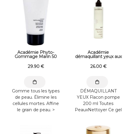
Académie Phyto-
Académie
Gommage Marin 50
démaquillant yeux aux
ml
bleuets de la Drôme
200 ml
29
.90
€
26
.00
€
Gomme tous les types
DÉMAQUILLANT
de peau. Élimine les
YEUX Flacon pompe
cellules mortes. Affine
200 ml Toutes
le grain de peau. >
PeauxNettoyer Ce gel
RÉSULTAT BEAUTÉ
aqueux à l’Eau de
La peau est ...
Bleuet et à l’Extrait de
...