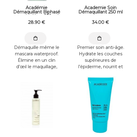
Académie
Academie Soin
Démaquillant Biphasé
Démaquillant 250 ml
pour les Yeux 250 ml
28
.90
€
34
.00
€
Démaquille même le
Premier soin anti-âge.
mascara waterproof.
Hydrate les couches
Élimine en un clin
supérieures de
d’œil le maquillage,
l’épiderme, nourrit et
même waterproof,
purifie la peau.
sans laisser de ...
Appliquer ...