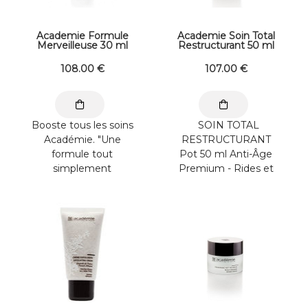
Academie Formule
Academie Soin Total
Merveilleuse 30 ml
Restructurant 50 ml
108
.00
€
107
.00
€
Booste tous les soins
SOIN TOTAL
Académie. "Une
RESTRUCTURANT
formule tout
Pot 50 ml Anti-Âge
simplement
Premium - Rides et
révolutionnaire. Ce
RidulesTraitement
sérum composé de
Spécifique Hyper ...
deux familles ...