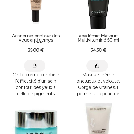
Academie contour des
académie Masque
yeux anti cernes
Multivitaminé 50 ml
teinté 20 ml
35
.00
€
34
.50
€
Cette crème combine
Masque-crème
l'éfficacité d'un soin
onctueux et velouté.
contour des yeux à
Gorgé de vitaines, il
celle de pigments
permet à la peau de
illuminateurs Elle
retrouver son taux
permet ...
d'hydratation ...