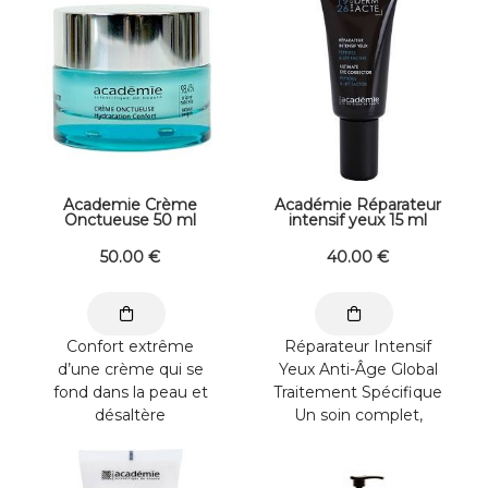
Academie Crème
Académie Réparateur
Onctueuse 50 ml
intensif yeux 15 ml
50
.00
€
40
.00
€
Confort extrême
Réparateur Intensif
d’une crème qui se
Yeux Anti-Âge Global
fond dans la peau et
Traitement Spécifique
désaltère
Un soin complet,
immédiatement les
spécifiquement
épidermes les plus ...
formulé pour ...