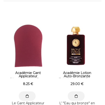
Académie Gant
Académie Lotion
Applicateur
Auto-Bronzante
D'autobronzant Bronz
Teintée Intense Bronz
Express
Express 100 ml
8
.25
€
29
.00
€
Le Gant Applicateur
L’ "Eau qui bronze" en