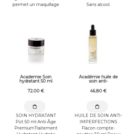
permet un maquillage
Sans alcool.
léger. Assure une
Démaquille visage et
protection ...
yeux. Imbiber un
coton et ...
Academie Soin
Académie huile de
hydratant 50 ml
soin anti-
imperfections au
romarin de France 30
72
.00
€
46
.80
€
ml
SOIN HYDRATANT
HUILE DE SOIN ANTI-
Pot 50 ml Anti-Âge
IMPERFECTIONS
PremiumTraitement
Flacon compte-