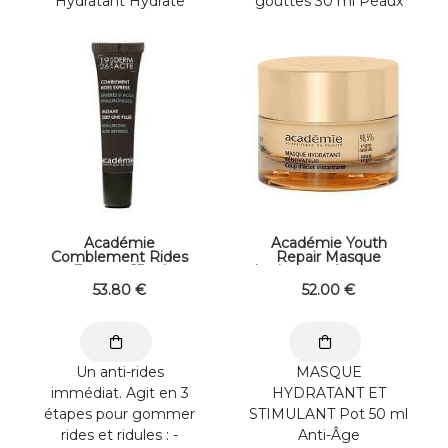
Hydratant Hydrate
gouttes 30 ml Peaux
intensément et
GrassesBooster de
durablement les
Traitement
couches ...
Concentrée en ...
Académie
Académie Youth
Comblement Rides
Repair Masque
Express 15 ml
hydratant rénovateur
50 ml
53
.80
€
52
.00
€
Un anti-rides
MASQUE
immédiat. Agit en 3
HYDRATANT ET
étapes pour gommer
STIMULANT Pot 50 ml
rides et ridules : -
Anti-Âge