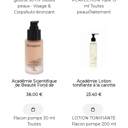
peaux - Visage &
ml Toutes
CorpsAuto-bronzant
peauxTraitement
sur-mesure Cet auto-
Spécifique – Sourire
bronzant intelligent se
parfait Grâce à sa
...
concentration ...
Académie Scientifique
Académie Lotion
de Beauté Fond de
tonifiante à la carotte
Teint miel 02 - 30 ml
200 ml
38
.00
€
23
.40
€
Flacon pompe 30 ml
LOTION TONIFIANTE
Toutes
Flacon pompe 200 ml