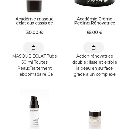
Académie masque
Académie Crème
eclat aux cassis de
Peeling Rénovatrice
Bourgogne 50 ml
Nuit 50 ml
30
.00
€
65
.00
€
MASQUE ÉCLAT Tube
Action rénovatrice
50 ml Toutes
double : lisse et exfolie
PeauxTraitement
la peau en surface
Hebdomadaire Ce
grâce à un complexe
masque frais à l’huile
d’acides qui agissent la
essentielle de Cyprès
nuit en ...
et ...