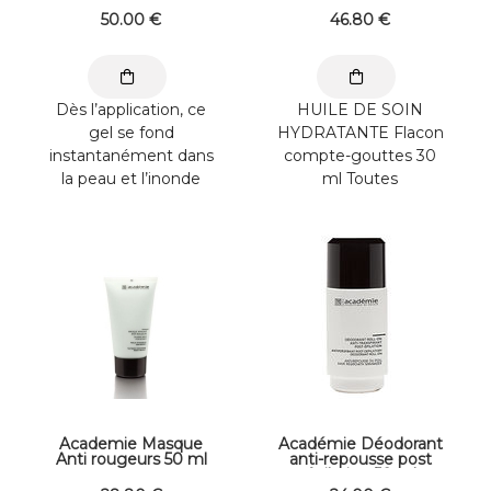
30 ml
50
.00
€
46
.80
€
Dès l’application, ce
HUILE DE SOIN
gel se fond
HYDRATANTE Flacon
instantanément dans
compte-gouttes 30
la peau et l’inonde
ml Toutes
d’une fraîcheur
PeauxBooster de
intense. Il désaltère ...
Traitement
Concentrée en huiles
...
Academie Masque
Académie Déodorant
Anti rougeurs 50 ml
anti-repousse post
épilation 50 ml