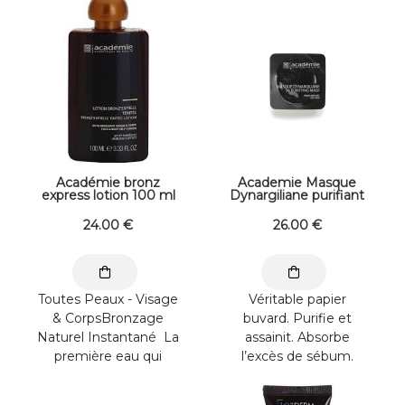
crème à la cire
Ne ...
essentielle de ...
Académie bronz
Academie Masque
express lotion 100 ml
Dynargiliane purifiant
24
.00
€
26
.00
€
Toutes Peaux - Visage
Véritable papier
& CorpsBronzage
buvard. Purifie et
Naturel Instantané La
assainit. Absorbe
première eau qui
l’excès de sébum.
bronze et procure en
Désincruste et
quelques heures un ...
resserre les pores ...