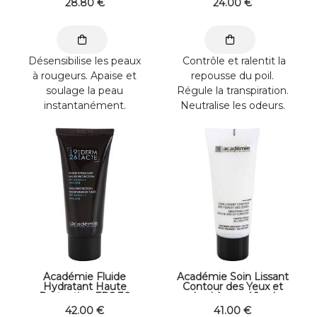
28
.80
€
24
.00
€
Désensibilise les peaux
Contrôle et ralentit la
à rougeurs. Apaise et
repousse du poil.
soulage la peau
Régule la transpiration.
instantanément.
Neutralise les odeurs.
Désensibilise et calme
Le poil est plus docile,
les ...
plus ...
Académie Fluide
Académie Soin Lissant
Hydratant Haute
Contour des Yeux et
Protection FPS 30
des Lèvres 40 ml
PA+++ UVA 40 ml
42
.00
€
41
.00
€