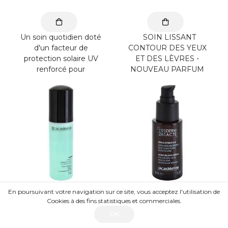
Un soin quotidien doté
SOIN LISSANT
d'un facteur de
CONTOUR DES YEUX
protection solaire UV
ET DES LÈVRES -
renforcé pour
NOUVEAU PARFUM
protéger la peau des
Tube 40 ml Toutes
rayons nocifs du ...
Peaux - Anti-
RidesTraitement ...
Academie Mousse
Académie Sérum
En poursuivant votre navigation sur ce site, vous acceptez l'utilisation de
Démaquillante 150 ml
Hydratant 30 ml
Cookies à des fins statistiques et commerciales.
OK
26
.60
€
59
.00
€