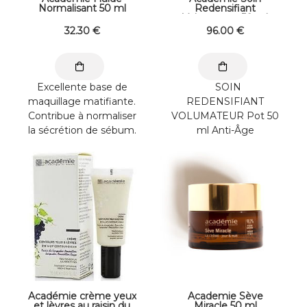
Normalisant 50 ml
Redensifiant
Volumateur 50 ml
32
.30
€
96
.00
€
Excellente base de
SOIN
maquillage matifiante.
REDENSIFIANT
Contribue à normaliser
VOLUMATEUR Pot 50
la sécrétion de sébum.
ml Anti-Âge
Hydrate*, matifie ...
PremiumTraitement
Quotidien Redonne
du volume au visage.
...
Académie crème yeux
Academie Sève
et lèvres au raisin du
Miracle 50 ml