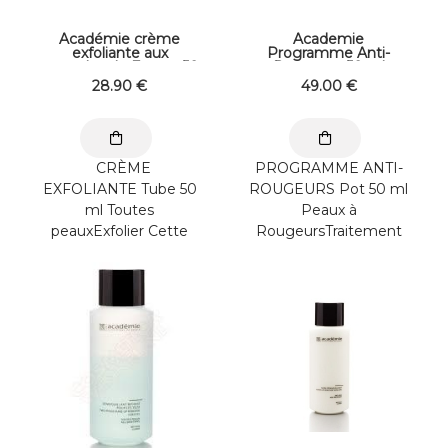
Académie crème
Academie
exfoliante aux
Programme Anti-
amandes de France 50
Rougeurs 50 ml
ml
28
.90
€
49
.00
€
CRÈME
PROGRAMME ANTI-
EXFOLIANTE Tube 50
ROUGEURS Pot 50 ml
ml Toutes
Peaux à
peauxExfolier Cette
RougeursTraitement
crème douceur à
Spécifique Masque les
l’Huile Essentielle de
rougeurs diffuses.
Sarriette ...
Apaise et ...