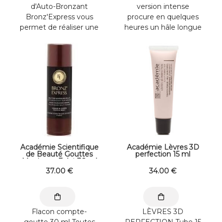
d'Auto-Bronzant
version intense
Bronz'Express vous
procure en quelques
permet de réaliser une
heures un hâle longue
application parfaite de
durée en une seule
votre ...
application. Grâce ...
Académie Scientifique
Académie Lèvres 3D
de Beauté Gouttes
perfection 15 ml
Magiques Eclat 30 ml
37
.00
€
34
.00
€
Flacon compte-
LÈVRES 3D
goutte 30 ml Toutes
PERFECTION Tube 15