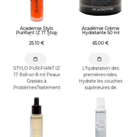
Academie Stylo
Académie Crème
Purifiant IZ 17 Stop
Hydratante 50 ml
imperfections 8 ml
25
.10
€
65
.00
€
STYLO PURIFIANT IZ
L'hydratation des
17 Roll-on 8 ml Peaux
premières rides.
Grasses à
Hydrate les couches
ProblèmesTraitement
supérieures de
Spécifique Assèche
l’épiderme et
les imperfections ...
maintient le taux ...