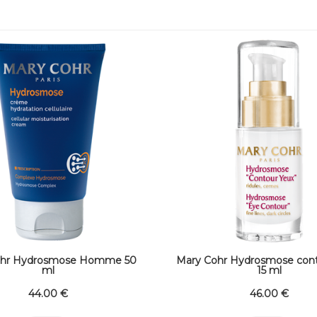
ohr Hydrosmose Homme 50
Mary Cohr Hydrosmose cont
ml
15 ml
44
.00
€
46
.00
€