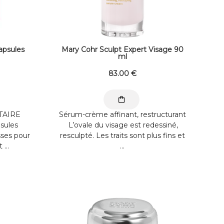
apsules
Mary Cohr Sculpt Expert Visage 90
ml
83
.00
€
TAIRE
Sérum-crème affinant, restructurant
sules
L’ovale du visage est redessiné,
sses pour
resculpté. Les traits sont plus fins et
...
...