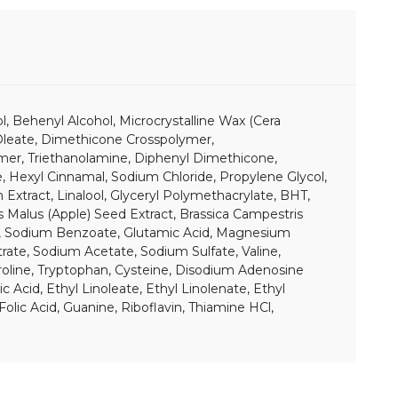
l, Behenyl Alcohol, Microcrystalline Wax (Cera
yl Oleate, Dimethicone Crosspolymer,
ymer, Triethanolamine, Diphenyl Dimethicone,
, Hexyl Cinnamal, Sodium Chloride, Propylene Glycol,
xtract, Linalool, Glyceryl Polymethacrylate, BHT,
us Malus (Apple) Seed Extract, Brassica Campestris
ate, Sodium Benzoate, Glutamic Acid, Magnesium
rate, Sodium Acetate, Sodium Sulfate, Valine,
yproline, Tryptophan, Cysteine, Disodium Adenosine
Acid, Ethyl Linoleate, Ethyl Linolenate, Ethyl
Folic Acid, Guanine, Riboflavin, Thiamine HCl,