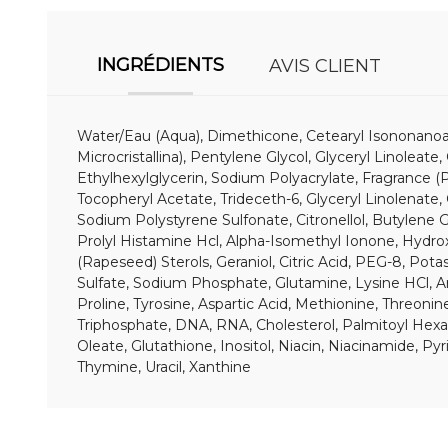
INGRÉDIENTS
AVIS CLIENT
Water/Eau (Aqua), Dimethicone, Cetearyl Isononanoate
Microcristallina), Pentylene Glycol, Glyceryl Linoleat
Ethylhexylglycerin, Sodium Polyacrylate, Fragrance (
Tocopheryl Acetate, Trideceth-6, Glyceryl Linolenat
Sodium Polystyrene Sulfonate, Citronellol, Butylene
Prolyl Histamine Hcl, Alpha-Isomethyl Ionone, Hydroxy
(Rapeseed) Sterols, Geraniol, Citric Acid, PEG-8, P
Sulfate, Sodium Phosphate, Glutamine, Lysine HCl, Ar
Proline, Tyrosine, Aspartic Acid, Methionine, Threoni
Triphosphate, DNA, RNA, Cholesterol, Palmitoyl Hexape
Oleate, Glutathione, Inositol, Niacin, Niacinamide, Py
Thymine, Uracil, Xanthine