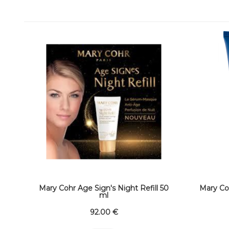
Mary Cohr Age Sign's Night Refill 50
Mary C
ml
92
.00
€