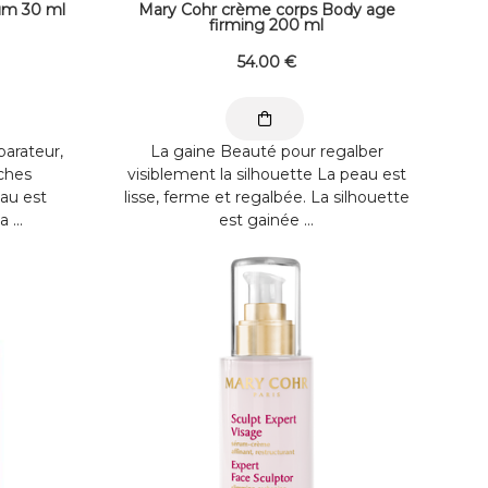
um 30 ml
Mary Cohr crème corps Body age
firming 200 ml
54
.00
€
rateur,
La gaine Beauté pour regalber
ches
visiblement la silhouette La peau est
au est
lisse, ferme et regalbée. La silhouette
 ...
est gainée ...