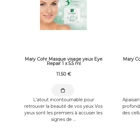
Mary Cohr Masque visage yeux Eye
Mary Co
Repair 1 x 5.5 ml
11
.50
€
L'atout incontournable pour
Apaisan
retrouver la beauté de vos yeux Vos
profonde
yeux sont les premiers à accuser les
des cell
signes de ...