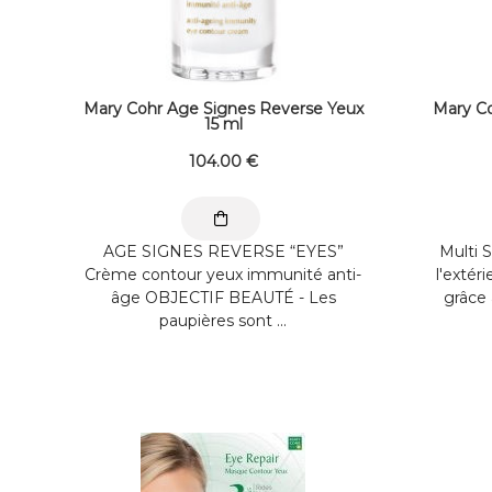
Mary Cohr Age Signes Reverse Yeux
Mary Co
15 ml
104
.00
€
AGE SIGNES REVERSE “EYES”
Multi S
Crème contour yeux immunité anti-
l'extéri
âge OBJECTIF BEAUTÉ - Les
grâce 
paupières sont ...