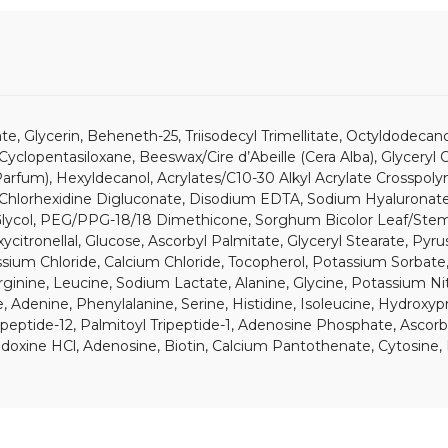
, Glycerin, Beheneth-25, Triisodecyl Trimellitate, Octyldodecano
e, Cyclopentasiloxane, Beeswax/Cire d’Abeille (Cera Alba), Glycer
Parfum), Hexyldecanol, Acrylates/C10-30 Alkyl Acrylate Crosspol
e, Chlorhexidine Digluconate, Disodium EDTA, Sodium Hyaluronate
 Glycol, PEG/PPG-18/18 Dimethicone, Sorghum Bicolor Leaf/Stem E
citronellal, Glucose, Ascorbyl Palmitate, Glyceryl Stearate, Pyr
otassium Chloride, Calcium Chloride, Tocopherol, Potassium Sorb
ginine, Leucine, Sodium Lactate, Alanine, Glycine, Potassium Nit
ne, Adenine, Phenylalanine, Serine, Histidine, Isoleucine, Hydrox
ptide-12, Palmitoyl Tripeptide-1, Adenosine Phosphate, Ascorbic 
ridoxine HCl, Adenosine, Biotin, Calcium Pantothenate, Cytosine, 