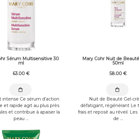
hr Sérum Multisensitive 30
Mary Cohr Nuit de Beauté
ml
50ml
63
.00
€
58
.00
€
t intense Ce sérum d’action
Nuit de Beauté Gel-c
 et rapide agit au plus près
défatigant, régénérant Le t
ules et contribue à apaiser la
frais et reposé au réveil. L
peau ...
de ...