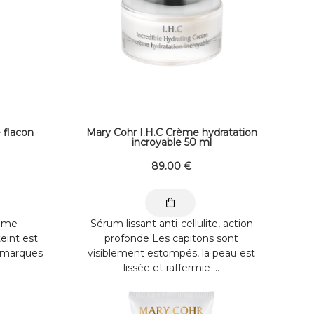
 flacon
Mary Cohr I.H.C Crème hydratation
incroyable 50 ml
89
.00
€
rème
Sérum lissant anti-cellulite, action
eint est
profonde Les capitons sont
es marques
visiblement estompés, la peau est
lissée et raffermie ...