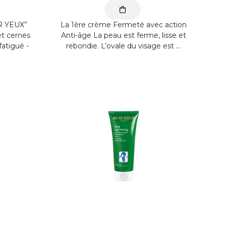
 YEUX”
La 1ère crème Fermeté avec action
et cernes
Anti-âge La peau est ferme, lisse et
fatigué -
rebondie. L’ovale du visage est ...