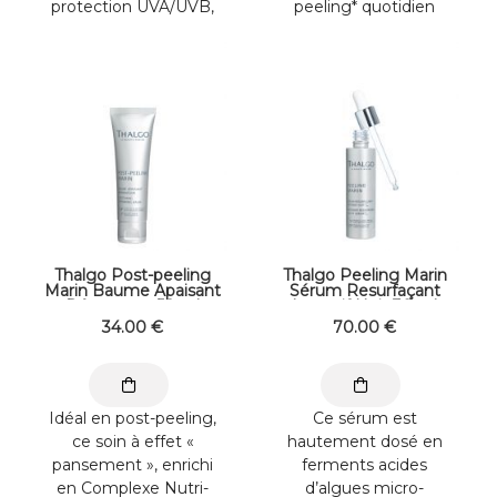
protection UVA/UVB,
peeling* quotidien
offre une défense
pour un résultat «
optimale à la peau.
peau neuve » ...
Non ...
Thalgo Post-peeling
Thalgo Peeling Marin
Marin Baume Apaisant
Sérum Resurfaçant
Réparateur 50 ml
Intensif Nuit 30 ml
34
.00
€
70
.00
€
Idéal en post-peeling,
Ce sérum est
ce soin à effet «
hautement dosé en
pansement », enrichi
ferments acides
en Complexe Nutri-
d’algues micro-