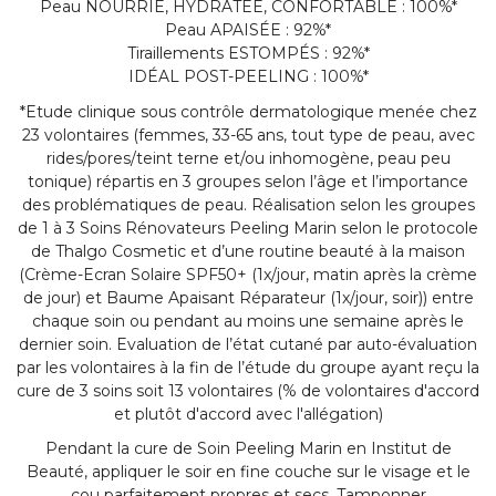
Peau NOURRIE, HYDRATÉE, CONFORTABLE : 100%*
Peau APAISÉE : 92%*
Tiraillements ESTOMPÉS : 92%*
IDÉAL POST-PEELING : 100%*
*Etude clinique sous contrôle dermatologique menée chez
23 volontaires (femmes, 33-65 ans, tout type de peau, avec
rides/pores/teint terne et/ou inhomogène, peau peu
tonique) répartis en 3 groupes selon l’âge et l’importance
des problématiques de peau. Réalisation selon les groupes
de 1 à 3 Soins Rénovateurs Peeling Marin selon le protocole
de Thalgo Cosmetic et d’une routine beauté à la maison
(Crème-Ecran Solaire SPF50+ (1x/jour, matin après la crème
de jour) et Baume Apaisant Réparateur (1x/jour, soir)) entre
chaque soin ou pendant au moins une semaine après le
dernier soin. Evaluation de l’état cutané par auto-évaluation
par les volontaires à la fin de l’étude du groupe ayant reçu la
cure de 3 soins soit 13 volontaires (% de volontaires d'accord
et plutôt d'accord avec l'allégation)
Pendant la cure de Soin Peeling Marin en Institut de
Beauté, appliquer le soir en fine couche sur le visage et le
cou parfaitement propres et secs. Tamponner