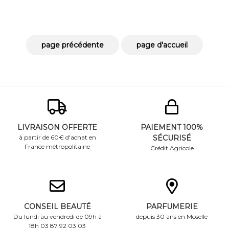
apaisant et en Mésolift
éclatées titrés en
Marin, nourrit ...
acide lactique, en
acides glycolique ...
LIVRAISON OFFERTE
PAIEMENT 100%
à partir de 60€ d'achat en
SÉCURISÉ
France métropolitaine
Crédit Agricole
CONSEIL BEAUTÉ
PARFUMERIE
Du lundi au vendredi de 09h à
depuis 30 ans en Moselle
18h 03 87 92 03 03