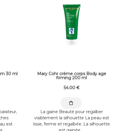
um 30 ml
Mary Cohr crème corps Body age
firming 200 ml
54
.00
€
rateur,
La gaine Beauté pour regalber
ches
visiblement la silhouette La peau est
au est
lisse, ferme et regalbée. La silhouette
 ...
est gainée ...