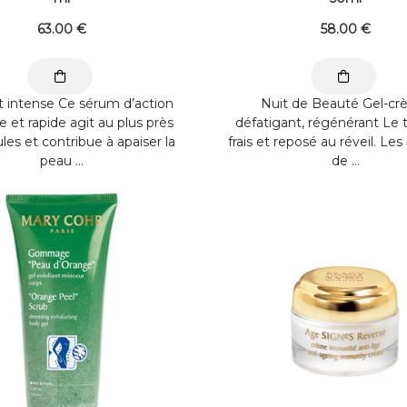
63
.00
€
58
.00
€
t intense Ce sérum d’action
Nuit de Beauté Gel-c
 et rapide agit au plus près
défatigant, régénérant Le t
ules et contribue à apaiser la
frais et reposé au réveil. L
peau ...
de ...