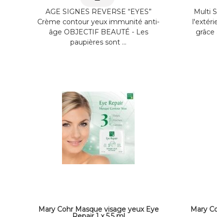
AGE SIGNES REVERSE “EYES”
Multi S
Crème contour yeux immunité anti-
l'extéri
âge OBJECTIF BEAUTÉ - Les
grâce 
paupières sont ...
Mary Cohr Masque visage yeux Eye
Mary Co
Repair 1 x 5.5 ml