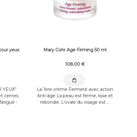
our yeux
Mary Cohr Age Firming 50 ml
108
.00
€
 YEUX”
La 1ère crème Fermeté avec action
et cernes
Anti-âge La peau est ferme, lisse et
fatigué -
rebondie. L’ovale du visage est ...