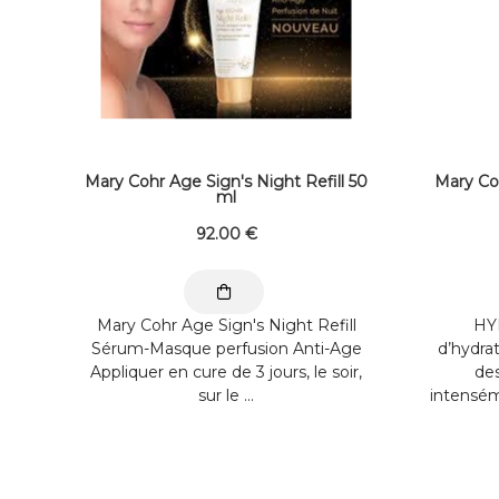
Mary Cohr Age Sign's Night Refill 50
Mary C
ml
92
.00
€
Mary Cohr Age Sign's Night Refill
HY
Sérum-Masque perfusion Anti-Age
d’hydrat
Appliquer en cure de 3 jours, le soir,
de
sur le ...
intensém