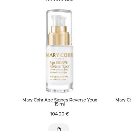
Mary Cohr Age Signes Reverse Yeux
Mary Co
15 ml
104
.00
€