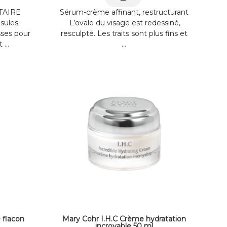
TAIRE
Sérum-crème affinant, restructurant
sules
L’ovale du visage est redessiné,
sses pour
resculpté. Les traits sont plus fins et
...
...
 flacon
Mary Cohr I.H.C Crème hydratation
incroyable 50 ml