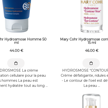
ohr Hydrosmose Homme 50
Mary Cohr Hydrosmose cont
ml
15 ml
44
.00
€
46
.00
€
DROSMOSE La crème
HYDROSMOSE “CONTOUR
ation cellulaire pour la peau
Crème défatigante, ridules 
s hommes La peau est
- Le contour de l’oeil est dé
ent hydratée tout au long ...
La peau ...