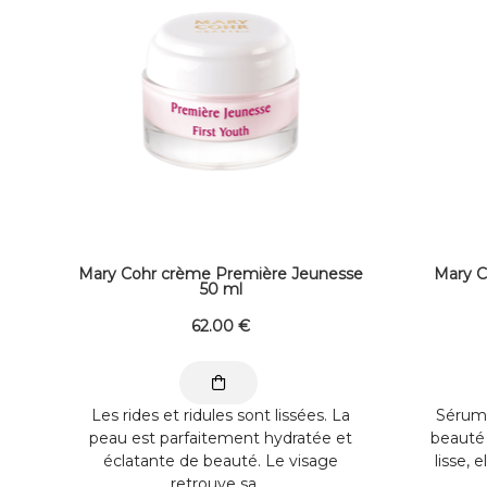
Mary Cohr crème Première Jeunesse
Mary C
50 ml
62
.00
€
Les rides et ridules sont lissées. La
Sérum 
peau est parfaitement hydratée et
beauté 
éclatante de beauté. Le visage
lisse, e
retrouve sa ...