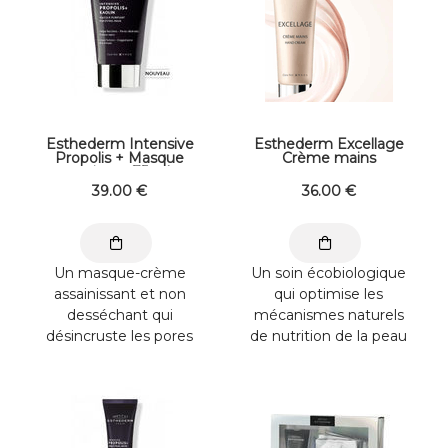
Esthederm Intensive
Esthederm Excellage
Propolis + Masque
Crème mains
purifiant 75 ml
39
.00
€
36
.00
€
Un masque-crème
Un soin écobiologique
assainissant et non
qui optimise les
desséchant qui
mécanismes naturels
désincruste les pores
de nutrition de la peau
et absorbe l'excès de
: enrichie en lipides
sébum pour un teint ...
naturels qui ...