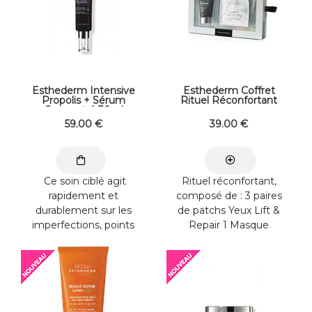
Esthederm Intensive
Esthederm Coffret
Propolis + Sérum
Rituel Réconfortant
Concentré 30ml
59
.00
€
39
.00
€
Ce soin ciblé agit
Rituel réconfortant,
rapidement et
composé de : 3 paires
durablement sur les
de patchs Yeux Lift &
imperfections, points
Repair 1 Masque
noirs et pores dilatés.
Intensive Hyaluronic
Sa texture fluide et ...
75ml