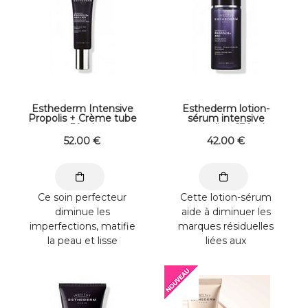
Esthederm Intensive
Esthederm lotion-
Propolis + Crème tube
sérum intensive
50ml
propolis + 130ml
52
.00
€
42
.00
€
Ce soin perfecteur
Cette lotion-sérum
diminue les
aide à diminuer les
imperfections, matifie
marques résiduelles
la peau et lisse
liées aux
visiblement les rides.
imperfections, matifie
Son effet flouteur
la peau et resserre ...
sublime ...