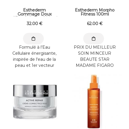
Esthederm
Esthederm Morpho
Gommage Doux
Fitness 100ml
d'Eau Cellulaire 200 ml
32
.00
€
62
.00
€
Formulé à l’Eau
PRIX DU MEILLEUR
Cellulaire énergisante,
SOIN MINCEUR
inspirée de l'eau de la
BEAUTE STAR
peau et 1er vecteur
MADAME FIGARO
d'efficacité jeunesse. ...
Plébicité par un jury
de 95 célibrités
féminines Ce gel ...