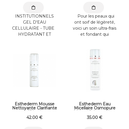
INSTITUTIONNELS
Pour les peaux qui
GEL D'EAU
ont soif de légèreté,
CELLULAIRE - TUBE
voici un soin ultra-frais
HYDRATANT ET
et fondant qui
RESSOURÇANT
recharge durablement
UNIVERSEL. Pour les
vos cellules ...
peaux qui ont ...
Esthederm Mousse
Esthederm Eau
Nettoyante Clarifiante
Micellaire Osmopure
150 ml
200 ml Démaquillant
Visage et Yeux
42
.00
€
35
.00
€