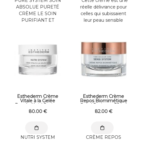
PURE SYSTEM SOIN
Cette crème est une
ABSOLUE PURETÉ
réelle délivrance pour
CRÈME LE SOIN
celles qui subissaient
PURIFIANT ET
leur peau sensible
NORMALISANT
comme une ...
PROFOND. La crème
de soin Absolue
Pureté ...
Esthederm Crème
Esthederm Crème
Vitale à la Gelée
Repos Biomimétique
Royale Nutri System
Sensi Systeme 50 ml
50 ml
Peaux Fragilisées et
80
.00
€
82
.00
€
Réactives
NUTRI SYSTEM
CRÈME REPOS