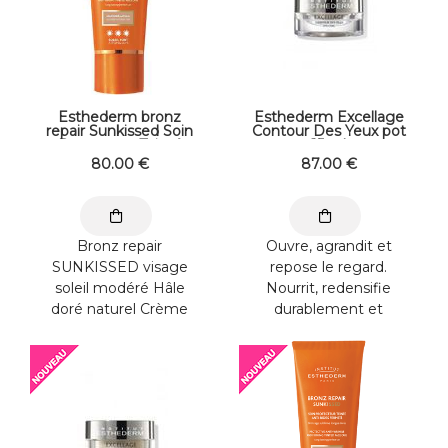
Esthederm bronz
Esthederm Excellage
repair Sunkissed Soin
Contour Des Yeux pot
Protecteur Teinté
15 ml
Anti-rides fermeté
80
.00
€
87
.00
€
Soleil fort 50 ml
Bronz repair
Ouvre, agrandit et
SUNKISSED visage
repose le regard.
soleil modéré Hâle
Nourrit, redensifie
doré naturel Crème
durablement et
teintée sublimatrice
redonne éclat au
anti-rides fermeté : ...
contour des yeux.
Texture crème ...