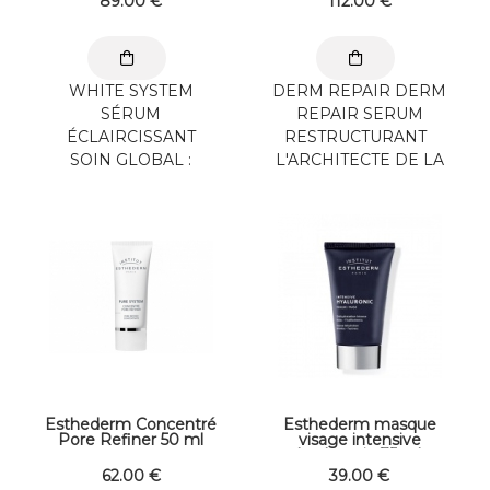
89
.00
€
112
.00
€
WHITE SYSTEM
DERM REPAIR DERM
SÉRUM
REPAIR SERUM
ÉCLAIRCISSANT
RESTRUCTURANT
SOIN GLOBAL :
L'ARCHITECTE DE LA
LUMINOSITÉ,
PEAU ! CORRECTION
HARMONIE DU
INTENSE, RIDES ET ...
TEINT. Produit central
du programme White
...
Esthederm Concentré
Esthederm masque
Pore Refiner 50 ml
visage intensive
hyaluronic 75 ml
62
.00
€
39
.00
€