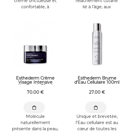
crème onctueuse et
relâchement cutané
confortable, à
lié à l’âge, aux
pénétration ...
modifications de poids
ou à la maternité. ...
Esthederm Crème
Esthederm Brume
Visage Intensive
d'Eau Cellulaire 100ml
Hyaluronic 50 ml
70
.00
€
27
.00
€
Molécule
Unique et brevetée,
naturellement
l'Eau cellulaire est au
présente dans la peau,
cœur de toutes les