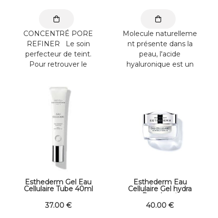
CONCENTRÉ PORE
Molecule naturelleme
REFINER Le soin
nt présente dans la
perfecteur de teint.
peau, l'acide
Pour retrouver le
hyaluronique est un
plaisir d'un visage au
réservoir d?eau
grain de ...
naturel, garant de la ...
Esthederm Gel Eau
Esthederm Eau
Cellulaire Tube 40ml
Cellulaire Gel hydra
Repulpant
37
.00
€
40
.00
€