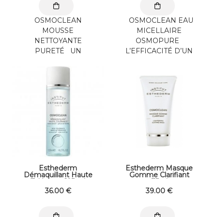
OSMOCLEAN
OSMOCLEAN EAU
MOUSSE
MICELLAIRE
NETTOYANTE
OSMOPURE
PURETÉ UN
L’EFFICACITÉ D’UN
NETTOYAGE À L’EAU
LAIT, ...
SANS
TIRAILLEMENTS. Une
mousse nettoyante ...
Esthederm
Esthederm Masque
Démaquillant Haute
Gomme Clarifiant
Tolérance 125 ml
75ml
Démaquillant Yeux et
36
.00
€
39
.00
€
Lèvres