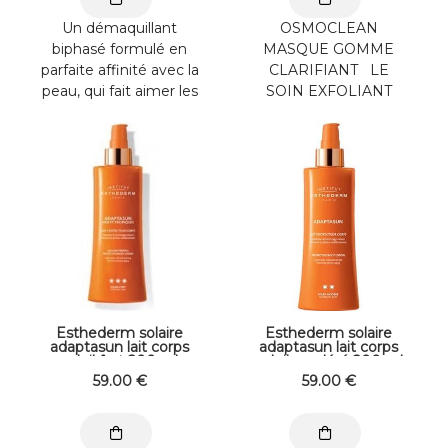
Un démaquillant
OSMOCLEAN
biphasé formulé en
MASQUE GOMME
parfaite affinité avec la
CLARIFIANT LE
peau, qui fait aimer les
SOIN EXFOLIANT
maquillages
SANS GRAIN POUR
waterproof aux peaux
UN TEINT UNIFIÉ ET
...
LUMINEUX. Le ...
Esthederm solaire
Esthederm solaire
adaptasun lait corps
adaptasun lait corps
soleil fort 200 ml
soleil modéré 200 ml
59
.00
€
59
.00
€