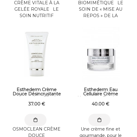
CRÈME VITALE À LA
BIOMIMÉTIQUE LE
GELÉE ROYALE LE
SOIN DE « MISE AU
SOIN NUTRITIF
REPOS » DE LA
REVITALISANT
PEAU. Le soin le plus
INTENSE. Cette
délicat que vous ...
crème doit son ...
Esthederm Crème
Esthederm Eau
Douce Désincrustante
Cellulaire Crème
Osmoclean 75 ml
Hydratante Fondante
50 ml
37
.00
€
40
.00
€
OSMOCLEAN CRÈME
Une crème fine et
DOUCE
gourmande, pour le