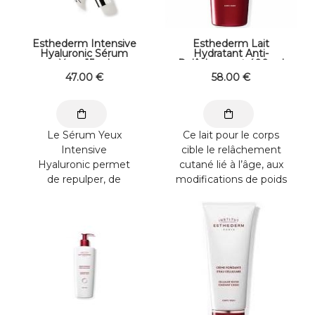
Esthederm Intensive
Esthederm Lait
Hyaluronic Sérum
Hydratant Anti-
Yeux 15 ml
Relâchement 400 ml
47
.00
€
Offre non cumulable
58
.00
€
avec l'offre cadeau
Le Sérum Yeux
Ce lait pour le corps
Intensive
cible le relâchement
Hyaluronic permet
cutané lié à l’âge, aux
de repulper, de
modifications de poids
corriger et de
ou à la ...
défatiguer la zone du
contour des yeux. Il ...