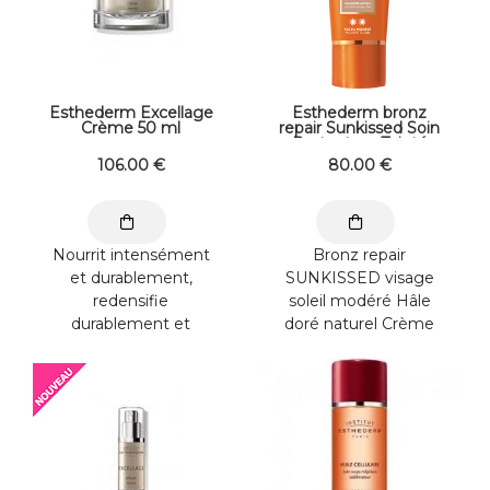
Esthederm Excellage
Esthederm bronz
Crème 50 ml
repair Sunkissed Soin
Protecteur Teinté
Anti-rides fermeté
106
.00
€
80
.00
€
Soleil Modéré 50 ml
Nourrit intensément
Bronz repair
et durablement,
SUNKISSED visage
redensifie
soleil modéré Hâle
durablement et
doré naturel Crème
redonne éclat. Texture
teintée sublimatrice
fondante et
anti-rides fermeté : ...
onctueuse, toucher ...