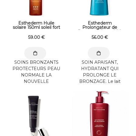
Esthederm Huile
Esthederm
solaire 150ml soleil fort
Prolongateur de
Bronzage Corps 200
ml
59
.00
€
56
.00
€
SOINS BRONZANTS
SOIN APAISANT,
PROTECTEURS PEAU
HYDRATANT QUI
NORMALE LA
PROLONGE LE
NOUVELLE
BRONZAGE. Le lait
PROUESSE SOLAIRE
corporel Prolongateur
ESTHEDERM EST
de Bronzage nourrit
UNE HUILE !
et apaise la peau ...
Protection Active ...