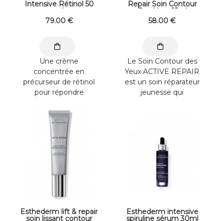
Intensive Rétinol 50
Repair Soin Contour
ml
Des Yeux 15ml
79
.00
€
58
.00
€
Une crème
Le Soin Contour des
concentrée en
Yeux ACTIVE REPAIR
précurseur de rétinol
est un soin réparateur
pour répondre
jeunesse qui
spécifiquement aux
restructure et
attentes des peaux
régénère le contour
altérées par le ...
de ...
Esthederm lift & repair
Esthederm intensive
soin lissant contour
spiruline sérum 30ml