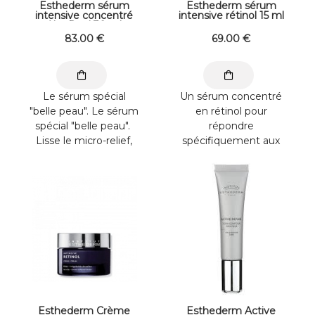
Esthederm sérum
Esthederm sérum
intensive concentré
intensive rétinol 15 ml
Aha Peel 30 ml
83
.00
€
69
.00
€
Le sérum spécial
Un sérum concentré
"belle peau". Le sérum
en rétinol pour
spécial "belle peau".
répondre
Lisse le micro-relief,
spécifiquement aux
réduit la surface des
signes de
pores et ...
vieillissement
marqués: rides
profondes - ...
Esthederm Crème
Esthederm Active