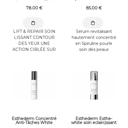
des yeux tube 15 ml
78
.00
€
85
.00
€
LIFT & REPAIR SOIN
Sérum revitalisant
LISSANT CONTOUR
hautement concentré
DES YEUX UNE
en Spiruline pourle
ACTION CIBLÉE SUR
soin des peaux
LE RELÂCHEMENT
fatiguées et
CUTANÉ ET LES
dévitalisées. Une cure
RIDES DU CONTOUR
"coup ...
DES ...
Esthederm Concentré
Esthederm Esthe-
Anti-Tâches White
white soin eclaircissant
System Roll-on 9 ml
réparateur jour 50ml