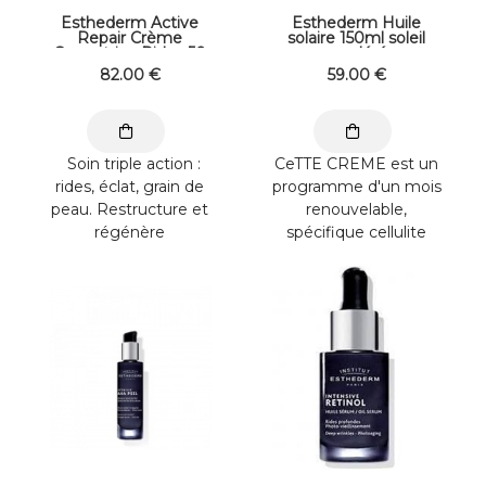
Esthederm Active
Esthederm Huile
Repair Crème
solaire 150ml soleil
Correctrice Rides 50
modéré
ml
82
.00
€
59
.00
€
Soin triple action :
CeTTE CREME est un
rides, éclat, grain de
programme d'un mois
peau. Restructure et
renouvelable,
régénère
spécifique cellulite
intensément la peau
incrustée et
tout en ...
résistante. Diminue les
...