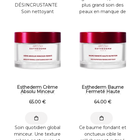
DÉSINCRUSTANTE
plus grand soin des
Soin nettoyant
peaux en manque de
profond. Cette crème
confort. Enrichie en
ultra-technique signe
céramides, elle
...
convient ...
Esthederm Crème
Esthederm Baume
Absolu Minceur
Fermeté Haute
Fermeté 200ml
Nutrition 200 ml
65
.00
€
64
.00
€
Soin quotidien global
Ce baume fondant et
minceur. Une texture
onctueux cible le