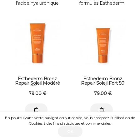
l'acide hyaluronique
formules Esthederm.
est un réservoir d’eau
Cette brume de soin,
naturel, garant de la ...
proche de ...
Esthederm Bronz
Esthederm Bronz
Repair Soleil Modéré
Repair Soleil Fort 50
50 ml
ml
79
.00
€
79
.00
€
En poursuivant votre navigation sur ce site, vous acceptez l'utilisation de
Votre crème de soin
Votre crème de soin
Cookies à des fins statistiques et commerciales.
bronz repair visage
bronz repair visage
OK
esthederm, peut être
esthederm, peut être
utilisé, hiver comme
utilisé, hiver comme