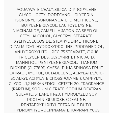
AQUA/WATER/EAU*, SILICA, DIPROPYLENE
GLYCOL, OCTYLDODECANOL, GLYCERIN,
ISONONYL ISONONANOATE, DIMETHICONE,
BUTYLENE GLYCOL, LAUROYL LYSINE,
NIACINAMIDE, CAMELLIA JAPONICA SEED OIL,
CETYL ALCOHOL, GLYCERYL STEARATE,
XYLITYLGLUCOSIDE, STEARYL DIMETHICONE,
DIPALMITOYL HYDROXYPROLINE, PROPANEDIOL,
ANHYDROXYLITOL, PEG-75 STEARATE, C10-18
TRIGLYCERIDES, GLYCYRRHETINIC ACID,
MANNITOL, PENTYLENE GLYCOL, TITANIUM
DIOXIDE (CI 77891), CAESALPINIA SPINOSA FRUIT
EXTRACT, XYLITOL, OCTADECENE, ACRYLATES/C10-
30 ALKYL ACRYLATE CROSSPOLYMER, CAPRYLYL
GLYCOL, 1,2-HEXANEDIOL, CETETH-20, FRAGRANCE
(PARFUM), SODIUM CITRATE, SODIUM DEXTRAN
SULFATE, STEARETH-20, HYDROLYZED SOY
PROTEIN, GLUCOSE, CREATINE,
PENTAERYTHRITYL TETRA-DI-T-BUTYL
HYDROXYHYDROCINNAMATE, KAPPAPHYCUS