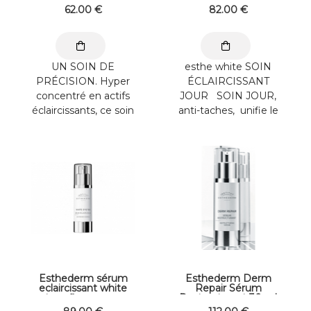
62
.00
€
82
.00
€
UN SOIN DE
esthe white SOIN
PRÉCISION. Hyper
ÉCLAIRCISSANT
concentré en actifs
JOUR SOIN JOUR,
éclaircissants, ce soin
anti-taches, unifie le
au format roll-on agit
teint, anti oxydant
de façon localisée ...
Pour que la ...
Esthederm sérum
Esthederm Derm
eclaircissant white
Repair Sérum
system flacon pompe
Restructurant 30 ml
30ml