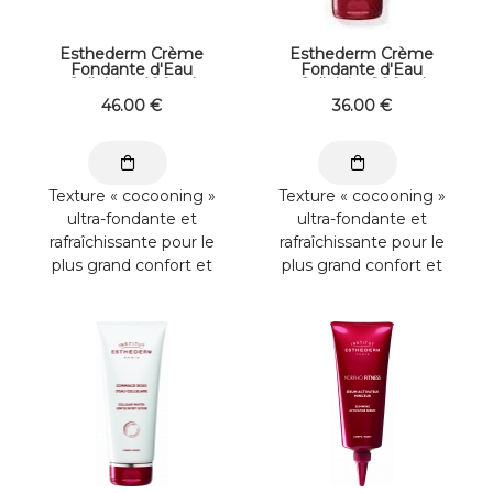
Esthederm Crème
Esthederm Crème
Fondante d'Eau
Fondante d'Eau
Cellulaire 400 ml
Cellulaire 200 ml
Maxi Format offre non
46
.00
€
36
.00
€
cumulable avec le
cadeau
Texture « cocooning »
Texture « cocooning »
ultra-fondante et
ultra-fondante et
rafraîchissante pour le
rafraîchissante pour le
plus grand confort et
plus grand confort et
bien-être de toutes les
bien-être de toutes les
peaux, ...
peaux, ...