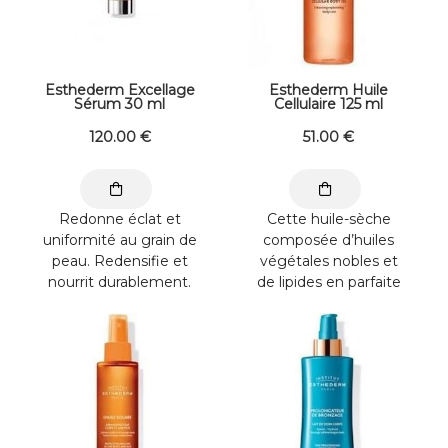
Esthederm Excellage
Esthederm Huile
Sérum 30 ml
Cellulaire 125 ml
120
.00
€
51
.00
€
Redonne éclat et
Cette huile-sèche
uniformité au grain de
composée d’huiles
peau. Redensifie et
végétales nobles et
nourrit durablement.
de lipides en parfaite
Texture sérum-crème
affinité avec
veloutée et ...
l'épiderme ...