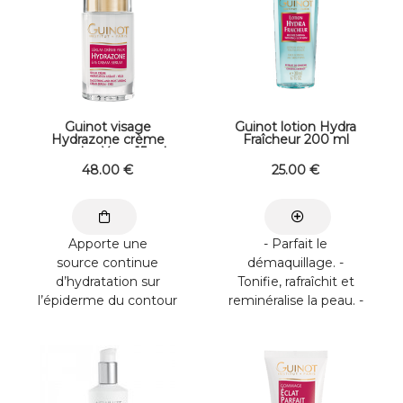
Guinot visage
Guinot lotion Hydra
Hydrazone crème
Fraîcheur 200 ml
pour les Yeux 15 ml
48
.00
€
25
.00
€
Apporte une
- Parfait le
source continue
démaquillage. -
d’hydratation sur
Tonifie, rafraîchit et
l’épiderme du contour
reminéralise la peau. -
de l’oeil grâce aux
Hydrate la peau.
Hydro-liposomes.
Appliquer sur le ...
Hydrate ...