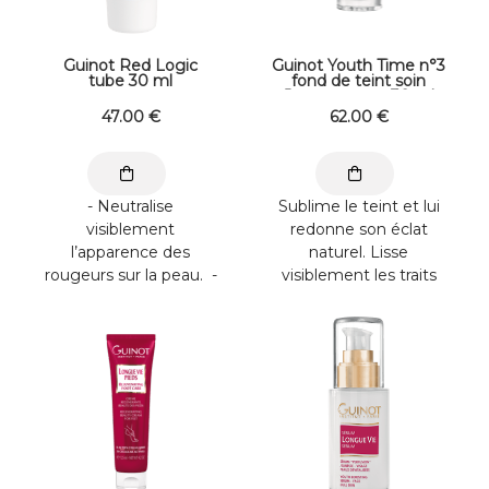
Guinot Red Logic
Guinot Youth Time n°3
tube 30 ml
fond de teint soin
Jeunesse pot 30 ml
47
.00
€
62
.00
€
- Neutralise
Sublime le teint et lui
visiblement
redonne son éclat
l’apparence des
naturel. Lisse
rougeurs sur la peau. -
visiblement les traits
Apaise les
du visage. Renforce
sensations d’échauffe
l’élasticité ...
ment et ...