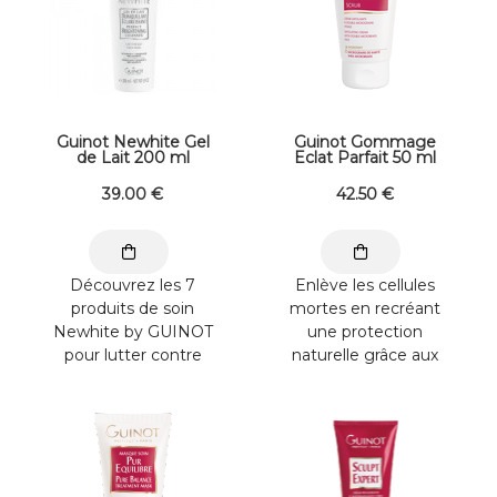
Guinot Newhite Gel
Guinot Gommage
de Lait 200 ml
Eclat Parfait 50 ml
39
.00
€
42
.50
€
Découvrez les 7
Enlève les cellules
produits de soin
mortes en recréant
Newhite by GUINOT
une protection
pour lutter contre
naturelle grâce aux
toutes les formes de
Microsphères d’Huiles
pigmentation ...
Végétales. - Le ...