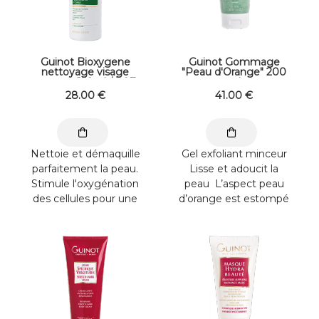
Guinot Bioxygene
Guinot Gommage
nettoyage visage
"Peau d'Orange" 200
mousse 150ml / 5.07
ml
oz
28
.00
€
41
.00
€
Nettoie et démaquille
Gel exfoliant minceur
parfaitement la peau.
Lisse et adoucit la
Stimule l'oxygénation
peau L’aspect peau
des cellules pour une
d’orange est estompé
peau éclatante de ...
Caféine : contribue à ...