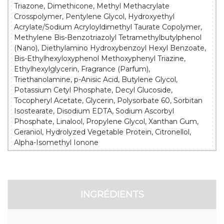
Triazone, Dimethicone, Methyl Methacrylate
Crosspolymer, Pentylene Glycol, Hydroxyethyl
Acrylate/Sodium Acryloyldimethyl Taurate Copolymer,
Methylene Bis-Benzotriazolyl Tetramethylbutylphenol
(Nano), Diethylamino Hydroxybenzoyl Hexyl Benzoate,
Bis-Ethylhexyloxyphenol Methoxyphenyl Triazine,
Ethylhexylglycerin, Fragrance (Parfum),
Triethanolamine, p-Anisic Acid, Butylene Glycol,
Potassium Cetyl Phosphate, Decyl Glucoside,
Tocopheryl Acetate, Glycerin, Polysorbate 60, Sorbitan
Isostearate, Disodium EDTA, Sodium Ascorbyl
Phosphate, Linalool, Propylene Glycol, Xanthan Gum,
Geraniol, Hydrolyzed Vegetable Protein, Citronellol,
Alpha-Isomethyl Ionone
INGRÉDIENTS