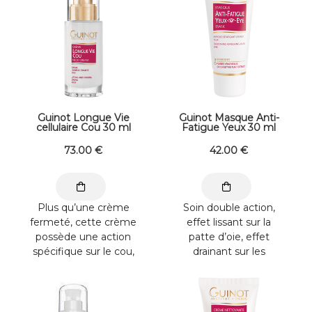
Guinot Longue Vie
Guinot Masque Anti-
cellulaire Cou 30 ml
Fatigue Yeux 30 ml
73
.00
€
42
.00
€
Plus qu’une crème
Soin double action,
fermeté, cette crème
effet lissant sur la
possède une action
patte d’oie, effet
spécifique sur le cou,
drainant sur les
en contribuant à
paupières lourdes. Gel
remailler ...
frais pour une ...