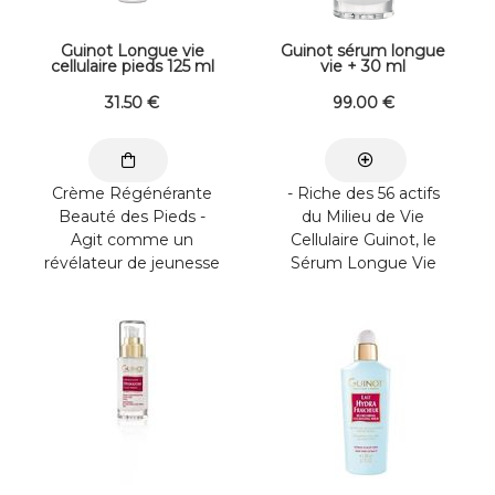
Guinot Longue vie
Guinot sérum longue
cellulaire pieds 125 ml
vie + 30 ml
31
.50
€
99
.00
€
Crème Régénérante
- Riche des 56 actifs
Beauté des Pieds -
du Milieu de Vie
Agit comme un
Cellulaire Guinot, le
révélateur de jeunesse
Sérum Longue Vie
des pieds - Rénove la
active les fonctions
peau et ...
vitales pour une peau
...