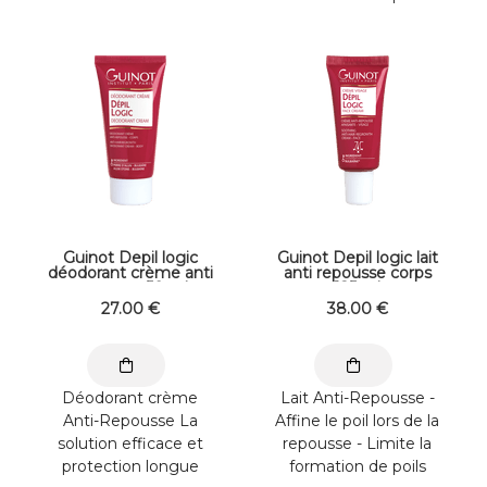
du visage. Renforce
incarnés - Eclaircit le ...
l’élasticité ...
Guinot Depil logic
Guinot Depil logic lait
déodorant crème anti
anti repousse corps
repousse 50 ml
125 ml
27
.00
€
38
.00
€
Déodorant crème
Lait Anti-Repousse -
Anti-Repousse La
Affine le poil lors de la
solution efficace et
repousse - Limite la
protection longue
formation de poils