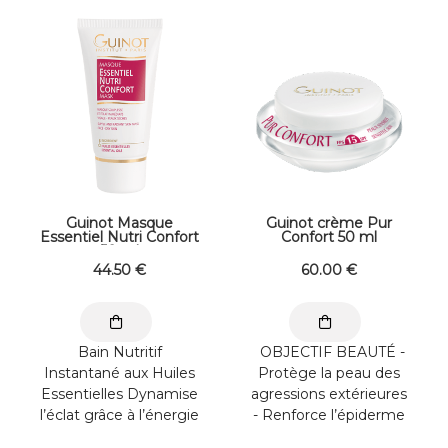
durée, à la formule
incarnés - Hydrate la ...
apaisante, anti-traces
et ...
Guinot Masque
Guinot crème Pur
Essentiel Nutri Confort
Confort 50 ml
50 ml
44
.50
€
60
.00
€
Bain Nutritif
OBJECTIF BEAUTÉ -
Instantané aux Huiles
Protège la peau des
Essentielles Dynamise
agressions extérieures
l’éclat grâce à l’énergie
- Renforce l’épiderme
des Huiles ...
de ...