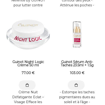
Newhite by GUINOT
contour des yeux -
pour lutter contre
Atténue les poches -
toutes les formes de
Estompe les ...
pigmentation ...
Guinot Night Logic
Guinot Sérum Anti-
Crème 50 ml
Taches 23.5ml + 1.5g
77
.00
€
103
.00
€
Crème Nuit
- Estompe les taches
Défatigante Eclat –
pigmentaires dues au
Visage Efface les
soleil et à l’âge -