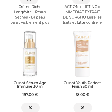
Crème Riche
ACTION « LIFTING »
Longévité - Peaux
IMMÉDIAT EXTRAIT
Sèches - La peau
DE SORGHO Lisse les
parait visiblement plus
traits et lutte contre le
jeune. - Nourrie, la
relâchement en
peau retrouve le
formant un film ...
confort, ...
Guinot Sérum Age
Guinot Youth Perfect
Immune 30 ml
Finish 30 ml
197
.00
€
63
.00
€