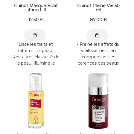
Guinot Masque Eclat
Guinot Pleine Vie 50
Lifting Lift
ml
raffermissant éclat
visage masque 1
12
.50
€
87
.00
€
Sachet 19ml / 0,64
fl.oz.
Lisse les traits et
- Freine les effets du
raffermit la peau.
vieillissement en
Restaure l’élasticité de
compensant les
la peau. Illumine le
carences des peaux
teint et apporte de ...
matures. - Réveille
l’activité cellulaire ...