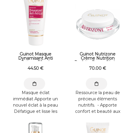
Guinot Masque
Guinot Nutrizone
Dynamisant Anti
Crème Nutrition
fatigue 50 ml
Parfaite Peaux Sèches
50 ml
44
.50
€
70
.00
€
Masque éclat
Ressource la peau de
immédiat Apporte un
précieux éléments
nouvel éclat à la peau
nutritifs. - Apporte
Défatigue et lisse les
confort et beauté aux
traits Hydrate et
peaux sèches. -
illumine le ...
Améliore la ...