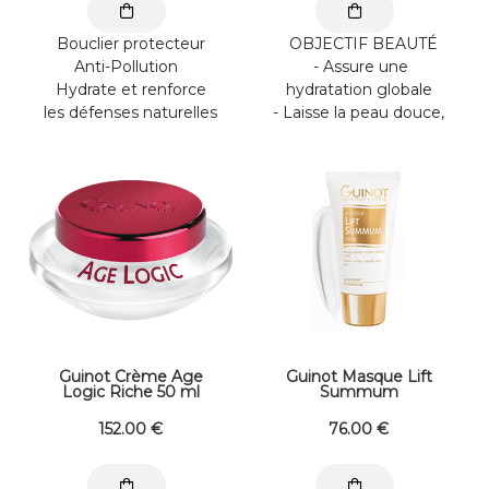
Bouclier protecteur
OBJECTIF BEAUTÉ
Anti-Pollution
- Assure une
Hydrate et renforce
hydratation globale
les défenses naturelles
- Laisse la peau douce,
de la peau. Bien agiter
souple, rebondie, ...
et ...
Guinot Crème Age
Guinot Masque Lift
Logic Riche 50 ml
Summum
152
.00
€
76
.00
€