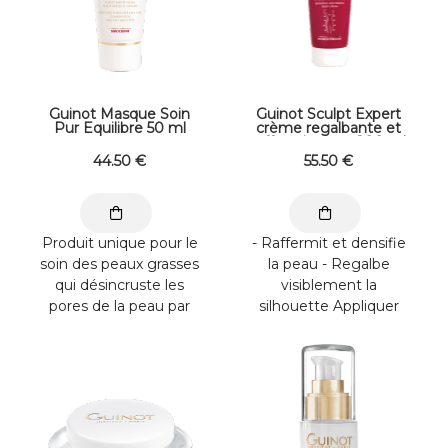
Guinot Masque Soin
Guinot Sculpt Expert
Pur Equilibre 50 ml
crème regalbante et
raffermissante 200 ml
44
.50
€
55
.50
€
Produit unique pour le
- Raffermit et densifie
soin des peaux grasses
la peau - Regalbe
qui désincruste les
visiblement la
pores de la peau par
silhouette Appliquer
son effet exfoliant et
quotidiennement sur
qui absorbe ...
l’ensemble du corps, ...