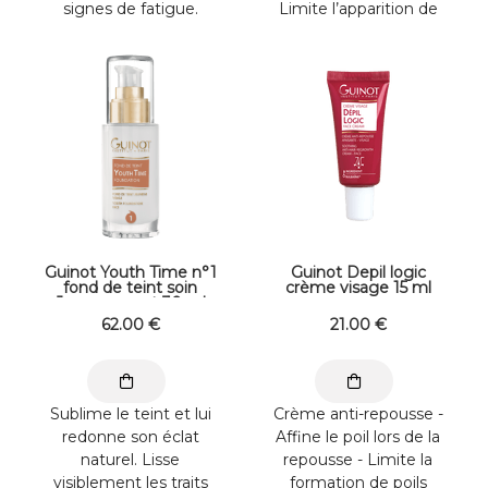
signes de fatigue.
Limite l’apparition de
Evacue le stress et
nouvelles taches -
dénoue les tensions.
Apporte ...
Teint ...
Guinot Youth Time n°1
Guinot Depil logic
fond de teint soin
crème visage 15 ml
Jeunesse pot 30 ml
62
.00
€
21
.00
€
Sublime le teint et lui
Crème anti-repousse -
redonne son éclat
Affine le poil lors de la
naturel. Lisse
repousse - Limite la
visiblement les traits
formation de poils