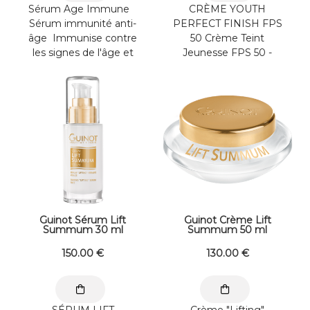
Sérum Age Immune
CRÈME YOUTH
Sérum immunité anti-
PERFECT FINISH FPS
âge Immunise contre
50 Crème Teint
les signes de l'âge et
Jeunesse FPS 50 -
rajeunit ...
Visage -
Immédiatement
après l’application, le ...
Guinot Sérum Lift
Guinot Crème Lift
Summum 30 ml
Summum 50 ml
150
.00
€
130
.00
€
SÉRUM LIFT
Crème "Lifting"