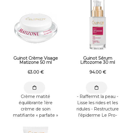
Guinot Crème Visage
Guinot Sérum
Matizone 50 ml
Liftozome 30 ml
63
.00
€
94
.00
€
Crème matité
- Raffermit la peau -
équilibrante 1ère
Lisse les rides et les
crème de soin
ridules - Restructure
matifiante « parfaite »
l’épiderme Le Pro-
et hydratante* longue
collagène relance la ...
durée. Matifie ...