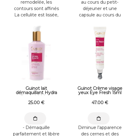
remodelée, les
au cours du petit-
contours sont affinés
déjeuner et une
La cellulite est lissée,
capsule au cours du
l’aspect "peau
déjeuner. Réservé à
d’orange" est ...
l’adulte. Déconseillé ...
Guinot lait
Guinot Crème visage
démaquillant Hydra
yeux Eye Fresh 15ml
Beauté 200 ml
25
.00
€
47
.00
€
- Démaquille
Diminue l’apparence
parfaitement et libère
des cernes et des