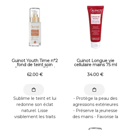
Guinot Youth Time n°2
Guinot Longue vie
fond de teint soin
cellulaire mains 75 ml
Jeunesse pot 30 ml
62
.00
€
34
.00
€
Sublime le teint et lui
- Protège la peau des
redonne son éclat
agressions extérieures
naturel. Lisse
- Préserve la jeunesse
visiblement les traits
des mains - Favorise la
du visage. Renforce
disparition des taches
l’élasticité ...
...