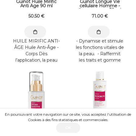
Guinot Huile Mirific
Guinot Longue Vie
Anti Age 90 ml
cellulaire Homme -
flacon pompe 50 ml
50
.50
€
71
.00
€
HUILE MIRIFIC ANTI-
- Dynamise et stimule
ÂGE Huile Anti-Âge -
les fonctions vitales de
Corps Dès
la peau. - Raffermit
l’application, la peau
les traits et gomme
retrouve sa souplesse
les ridules. - Rajeunit ...
et son confort. Le ...
En poursuivant votre navigation sur ce site, vous acceptez l'utilisation de
Cookies à des fins statistiques et commerciales.
OK
Guinot Sérum Hydra
Guinot lotion