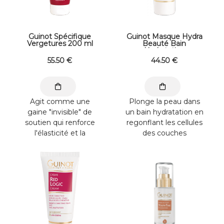
Guinot Spécifique
Guinot Masque Hydra
Vergetures 200 ml
Beauté Bain
Hydratation
Instantané 50 ml
55
.50
€
44
.50
€
Agit comme une
Plonge la peau dans
gaine "invisible" de
un bain hydratation en
soutien qui renforce
regonflant les cellules
l'élasticité et la
des couches
fermeté de la peau. Le
supérieures de
corps est nourrit ...
l’épiderme. - Effet ...