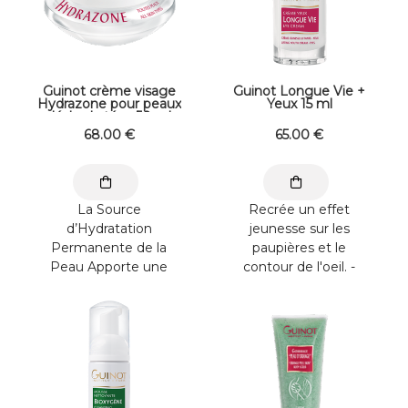
Guinot crème visage
Guinot Longue Vie +
Hydrazone pour peaux
Yeux 15 ml
déshydratées 50 ml
68
.00
€
65
.00
€
La Source
Recrée un effet
d’Hydratation
jeunesse sur les
Permanente de la
paupières et le
Peau Apporte une
contour de l'oeil. -
source permanente
Effet jeunesse au
d'hydratation dans les
coeur des cellules. - ...
3 zones clés ...