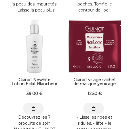
la peau des impuretés.
poches. Tonifie le
- Laisse la peau plus
contour de l’oeil.
douce et nourrie. -
Illumine et défatigue
Apporte une ...
instantanément le ...
Guinot Newhite
Guinot visage sachet
Lotion Eclat Blancheur
de masque yeux age
200 ml
logic yeux masque 1x
5,5 ml
39
.00
€
12
.50
€
Découvrez les 7
- Lisse les rides et
produits de soin
ridules, « lifte » le