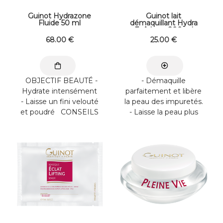
Guinot Hydrazone
Guinot lait
Fluide 50 ml
démaquillant Hydra
Fraîcheur 200 ml
68
.00
€
25
.00
€
OBJECTIF BEAUTÉ -
- Démaquille
Hydrate intensément
parfaitement et libère
- Laisse un fini velouté
la peau des impuretés.
et poudré CONSEILS
- Laisse la peau plus
...
douce et hydratée. -
Apporte un ...