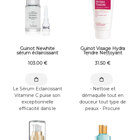
Guinot Newhite
Guinot Visage Hydra
sérum éclaircissant
Tendre Nettoyant
Vitamin C flacon
Douceur 150 ml
23.5ml + ampoule 1.5gr
103
.00
€
31
.50
€
Le Sérum Eclaircissant
- Nettoie et
Vitamine C puise son
démaquille tout en
exceptionnelle
douceur tout type de
efficacité dans le
peaux - Procure
Melanoxyl et la
douceur et confort à la
Vitamine C pure
peau Extrait d'Aloe ...
introduite ...