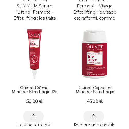
SUMMUM Sérum
Fermeté – Visage
"Lifting" Fermeté -
Effet lifting : le visage
Effet lifting : les traits
est raffermi, comme
sont lissés et retendus
"lifté" Restaure la
- L’ovale du ...
fermeté de la ...
Guinot Crème
Guinot Capsules
Minceur Slim Logic 125
Minceur Slim Logic
ml
pilulier 60 capsules
50
.00
€
45
.00
€
La silhouette est
Prendre une capsule