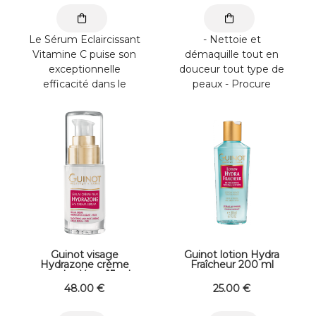
Le Sérum Eclaircissant
- Nettoie et
Vitamine C puise son
démaquille tout en
exceptionnelle
douceur tout type de
efficacité dans le
peaux - Procure
Melanoxyl et la
douceur et confort à la
Vitamine C pure
peau Extrait d'Aloe ...
introduite ...
Guinot visage
Guinot lotion Hydra
Hydrazone crème
Fraîcheur 200 ml
pour les Yeux 15 ml
48
.00
€
25
.00
€