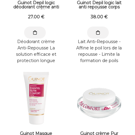
Guinot Depil logic
Guinot Depil logic lait
déodorant crème anti
anti repousse corps
repousse 50 ml
125 ml
27
.00
€
38
.00
€
Déodorant crème
Lait Anti-Repousse -
Anti-Repousse La
Affine le poil lors de la
solution efficace et
repousse - Limite la
protection longue
formation de poils
durée, à la formule
incarnés - Hydrate la ...
apaisante, anti-traces
et ...
Guinot Masque
Guinot crème Pur