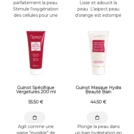
parfaitement la peau.
Lisse et adoucit la
Stimule l'oxygénation
peau L’aspect peau
des cellules pour une
d’orange est estompé
peau éclatante de ...
Caféine : contribue à ...
Guinot Spécifique
Guinot Masque Hydra
Vergetures 200 ml
Beauté Bain
Hydratation
Instantané 50 ml
55
.50
€
44
.50
€
Agit comme une
Plonge la peau dans
gaine "invisible" de
un bain hydratation en