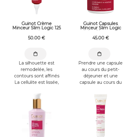
Guinot Crème
Guinot Capsules
Minceur Slim Logic 125
Minceur Slim Logic
ml
pilulier 60 capsules
50
.00
€
45
.00
€
La silhouette est
Prendre une capsule
remodelée, les
au cours du petit-
contours sont affinés
déjeuner et une
La cellulite est lissée,
capsule au cours du
l’aspect "peau
déjeuner. Réservé à
d’orange" est ...
l’adulte. Déconseillé ...