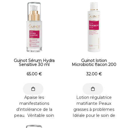
et son confort. Le ...
Guinot Sérum Hydra
Guinot lotion
Sensitive 30 ml
Microbiotic flacon 200
ml
65
.00
€
32
.00
€
Apaise les
Lotion régulatrice
manifestations
matifiante Peaux
d’intolérance de la
grasses à problèmes
peau. Véritable soin
Idéale pour le soin de
d’urgence pour les
toutes les peaux
peaux qui ne «
grasses, la lotion ...