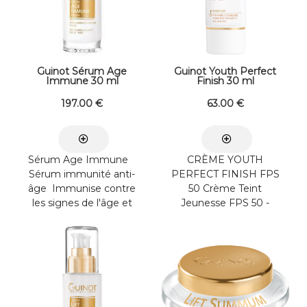
Guinot Sérum Age
Guinot Youth Perfect
Immune 30 ml
Finish 30 ml
197
.00
€
63
.00
€
Sérum Age Immune
CRÈME YOUTH
Sérum immunité anti-
PERFECT FINISH FPS
âge Immunise contre
50 Crème Teint
les signes de l'âge et
Jeunesse FPS 50 -
rajeunit ...
Visage -
Immédiatement
après l’application, le ...