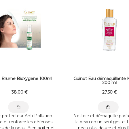
t Brume Bioxygene 100ml
Guinot Eau démaquillante M
200 ml
38
.00
€
27
.50
€
r protecteur Anti-Pollution
Nettoie et démaquille parf
e et renforce les défenses
la peau en un seul geste. L
es de la peau. Bien agiter et
peau plus douce et plus f