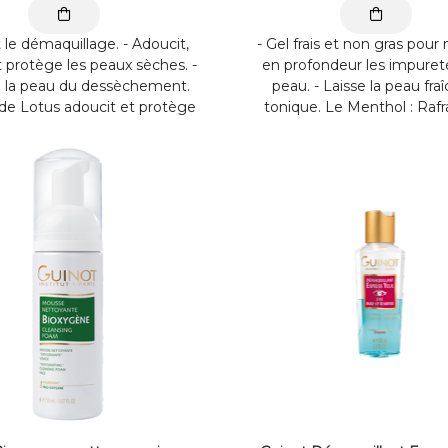
t le démaquillage. - Adoucit,
- Gel frais et non gras pour
t protège les peaux sèches. -
en profondeur les impuret
e la peau du dessèchement.
peau. - Laisse la peau fra
t de Lotus adoucit et protège
tonique. Le Menthol : Rafra
 L’Allantoine répare, adoucit
peau, purifie l'épiderme et 
ise la peau. L’extrait de ...
grain de la peau S’utilise ma
soir sur le ...