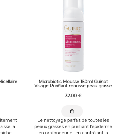
icellaire
Microbiotic Mousse 150ml Guinot
Visage Purifiant mousse peau grasse
32
.00
€
aitement
Le nettoyage parfait de toutes les
aisse la
peaux grasses en purifiant l’épiderme
raîche.
en profondeur et en contrôlant la