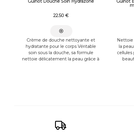
Guinot Douche Soin Hydrazone
Guinot 
m
22
.50
€
Crème de douche nettoyante et
Nettoie
hydratante pour le corps Véritable
la peau
soin sous la douche, sa formule
cellule
nettoie délicatement la peau grâce à
beaut
ses tensioactifs doux et hydrate la
toutes
peau. Riche en Huile d’Argan et en
pressio
Huile d’amande douce, cette ...
d