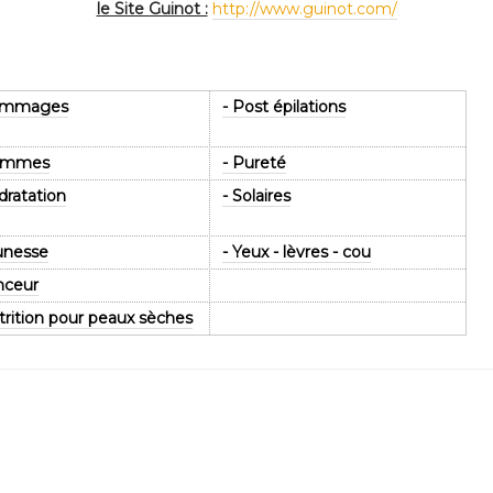
le Site Guinot :
http://www.guinot.com/
ommages
- Post épilations
ommes
- Pureté
dratation
- Solaires
unesse
- Yeux - lèvres - cou
nceur
trition pour peaux sèches