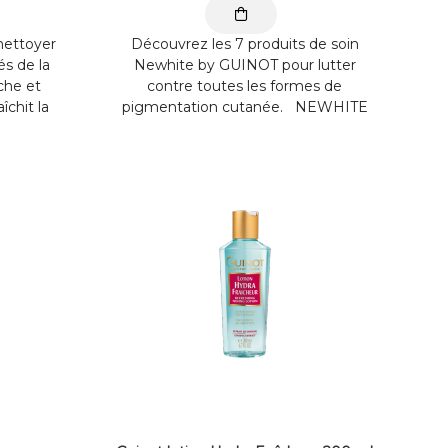
 nettoyer
Découvrez les 7 produits de soin
és de la
Newhite by GUINOT pour lutter
îche et
contre toutes les formes de
îchit la
pigmentation cutanée. NEWHITE
affine le
GEL DE LAIT DEMAQUILLANT
tin et/ou
ECLAIRCISSANT / LAIT
DEMAQUILLANT ...