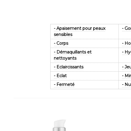
- Apaisement pour peaux
- G
sensibles
- Corps
- H
- Démaquillants et
- Hy
nettoyants
- Eclaircissants
- Je
- Eclat
- Mi
- Fermeté
- Nu