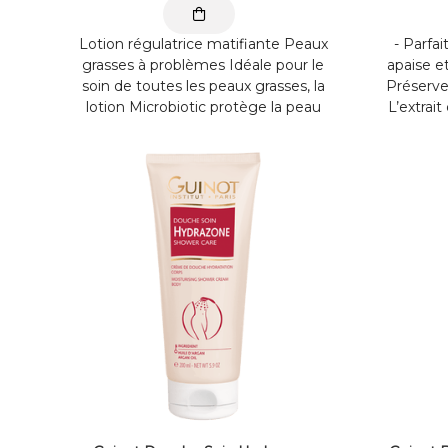
Lotion régulatrice matifiante Peaux
- Parfai
grasses à problèmes Idéale pour le
apaise e
soin de toutes les peaux grasses, la
Préserv
lotion Microbiotic protège la peau
L’extrai
toute la journée, en contrôlant la
la peau.
flore microbienne par le Complexe
et apa
Sébocidine. Stabilise les ...