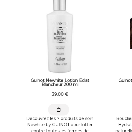
Guinot Newhite Lotion Eclat
Guino
Blancheur 200 ml
39
.00
€
Découvrez les 7 produits de soin
Bouclie
Newhite by GUINOT pour lutter
Hydrat
contre toutes les formes de
naturell