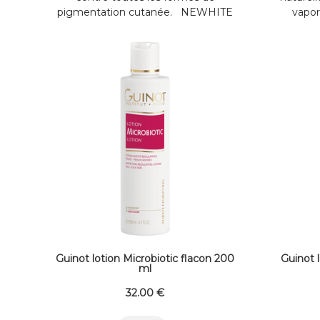
pigmentation cutanée. NEWHITE
vapor
LOTION ECLAT BLANCHEUR /
fermés
LOTION NEWHITE VR040170.A13F
Eviter l
INGREDIENTS : Water/Eau ...
form
Guinot lotion Microbiotic flacon 200
Guinot 
ml
32
.00
€