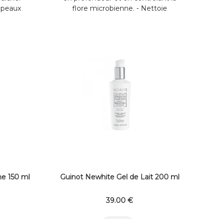
 peaux
flore microbienne. - Nettoie
t/ou soir
parfaitement. - Purifie en profondeur.
s yeux et
- Action anti-microbienne en plus de
. ...
l’action ...
e 150 ml
Guinot Newhite Gel de Lait 200 ml
39
.00
€