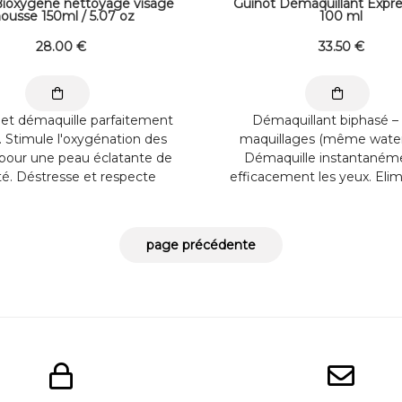
Bioxygene nettoyage visage
Guinot Démaquillant Expre
ousse 150ml / 5.07 oz
100 ml
28
.00
€
33
.50
€
 et démaquille parfaitement
Démaquillant biphasé –
. Stimule l'oxygénation des
maquillages (même water
s pour une peau éclatante de
Démaquille instantaném
é. Déstresse et respecte
efficacement les yeux. Elim
 les peaux. Appliquer 2 à 3
les types de maquillage y
ns de mousse sur l'ensemble
waterproof. Ne laisse pas 
u visage et du cou ...
gras. Eyeliss : agit contre l
et lutte ...