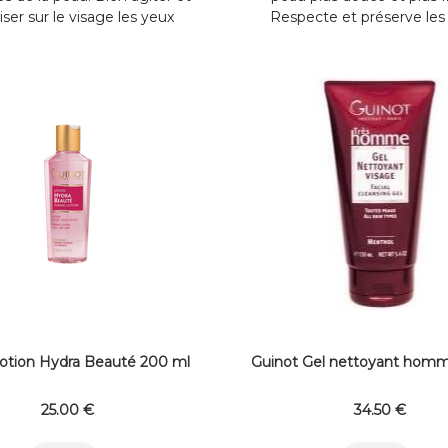
iser sur le visage les yeux
Respecte et préserve les
 à une distance de 20cm.
sensibles. Appliquer matin e
es contact avec les yeux. Son
sur l’ensemble du visage, de
at pratique permet de ...
du cou à l’aide d’un coton
lotion Hydra Beauté 200 ml
Guinot Gel nettoyant homm
25
.00
€
34
.50
€