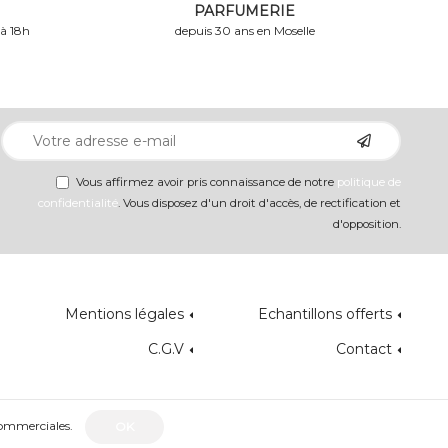
PARFUMERIE
 à 18h
depuis 30 ans en Moselle
Vous affirmez avoir pris connaissance de notre
politique de
confidentialité
. Vous disposez d'un droit d'accès, de rectification et
d'opposition.
Mentions légales
Echantillons offerts
C.G.V
Contact
 commerciales.
OK