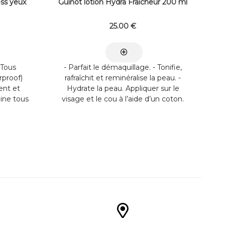
ss yeux
Guinot lotion Hydra Fraîcheur 200 ml
25
.00
€
 Tous
- Parfait le démaquillage. - Tonifie,
proof)
rafraîchit et reminéralise la peau. -
ent et
Hydrate la peau. Appliquer sur le
ine tous
visage et le cou à l’aide d’un coton.
 compris
LES CONSEILS DE L'EXPERTE
de film
Utiliser au préalable le Lait Hydra
es poches
Fraîcheur ...